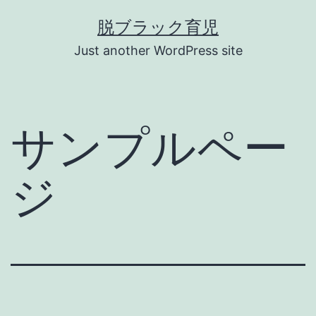
コ
脱ブラック育児
ン
Just another WordPress site
テ
ン
ツ
サンプルペー
へ
ス
ジ
キ
ッ
プ